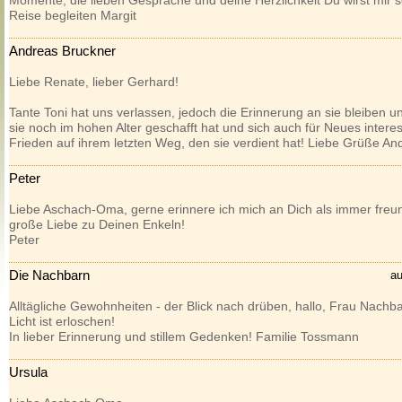
Momente, die lieben Gespräche und deine Herzlichkeit Du wirst mir se
Reise begleiten Margit
Andreas Bruckner
Liebe Renate, lieber Gerhard!
Tante Toni hat uns verlassen, jedoch die Erinnerung an sie bleiben u
sie noch im hohen Alter geschafft hat und sich auch für Neues intere
Frieden auf ihrem letzten Weg, den sie verdient hat! Liebe Grüße And
Peter
Liebe Aschach-Oma, gerne erinnere ich mich an Dich als immer freund
große Liebe zu Deinen Enkeln!
Peter
Die Nachbarn
au
Alltägliche Gewohnheiten - der Blick nach drüben, hallo, Frau Nachbar
Licht ist erloschen!
In lieber Erinnerung und stillem Gedenken! Familie Tossmann
Ursula