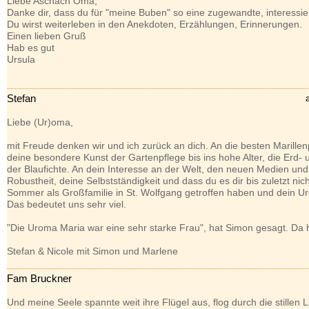
Liebe Aschach Oma,
Danke dir, dass du für "meine Buben" so eine zugewandte, interessi
Du wirst weiterleben in den Anekdoten, Erzählungen, Erinnerungen.
Einen lieben Gruß
Hab es gut
Ursula
Stefan
Liebe (Ur)oma,
mit Freude denken wir und ich zurück an dich. An die besten Marillen
deine besondere Kunst der Gartenpflege bis ins hohe Alter, die Erd- 
der Blaufichte. An dein Interesse an der Welt, den neuen Medien un
Robustheit, deine Selbstständigkeit und dass du es dir bis zuletzt ni
Sommer als Großfamilie in St. Wolfgang getroffen haben und dein Ure
Das bedeutet uns sehr viel.
"Die Uroma Maria war eine sehr starke Frau", hat Simon gesagt. Da 
Stefan & Nicole mit Simon und Marlene
Fam Bruckner
Und meine Seele spannte weit ihre Flügel aus, flog durch die stillen 