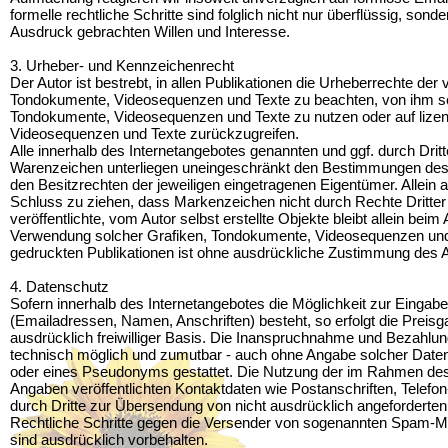
formelle rechtliche Schritte sind folglich nicht nur überflüssig, s
Ausdruck gebrachten Willen und Interesse.
3. Urheber- und Kennzeichenrecht
Der Autor ist bestrebt, in allen Publikationen die Urheberrechte der
Tondokumente, Videosequenzen und Texte zu beachten, von ihm selbs
Tondokumente, Videosequenzen und Texte zu nutzen oder auf lizen
Videosequenzen und Texte zurückzugreifen.
Alle innerhalb des Internetangebotes genannten und ggf. durch Dri
Warenzeichen unterliegen uneingeschränkt den Bestimmungen des 
den Besitzrechten der jeweiligen eingetragenen Eigentümer. Allein 
Schluss zu ziehen, dass Markenzeichen nicht durch Rechte Dritter 
veröffentlichte, vom Autor selbst erstellte Objekte bleibt allein beim 
Verwendung solcher Grafiken, Tondokumente, Videosequenzen und 
gedruckten Publikationen ist ohne ausdrückliche Zustimmung des Au
4. Datenschutz
Sofern innerhalb des Internetangebotes die Möglichkeit zur Eingabe
(Emailadressen, Namen, Anschriften) besteht, so erfolgt die Preisg
ausdrücklich freiwilliger Basis. Die Inanspruchnahme und Bezahlung
technisch möglich und zumutbar - auch ohne Angabe solcher Daten
oder eines Pseudonyms gestattet. Die Nutzung der im Rahmen de
Angaben veröffentlichten Kontaktdaten wie Postanschriften, Tele
durch Dritte zur Übersendung von nicht ausdrücklich angeforderten I
Rechtliche Schritte gegen die Versender von sogenannten Spam-Ma
sind ausdrücklich vorbehalten.