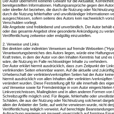
Der Autor übernimmt keinerlei Gewähr für die Aktualität, Korrektheit,
bereitgestellten Informationen. Haftungsansprüche gegen den Autor
oder ideeller Art beziehen, die durch die Nutzung oder Nichtnutzun
durch die Nutzung fehlerhafter und unvollständiger Informationen v
ausgeschlossen, sofern seitens des Autors kein nachweislich vorsä
Verschulden vorliegt.
Alle Angebote sind freibleibend und unverbindlich. Der Autor behält e
oder das gesamte Angebot ohne gesonderte Ankündigung zu veränd
Veröffentlichung zeitweise oder endgültig einzustellen.
2. Verweise und Links
Bei direkten oder indirekten Verweisen auf fremde Webseiten ("Hype
Verantwortungsbereiches des Autors liegen, würde eine Haftungsverp
Kraft treten, in dem der Autor von den Inhalten Kenntnis hat und e
wäre, die Nutzung im Falle rechtswidriger Inhalte zu verhindern.
Der Autor erklärt hiermit ausdrücklich, dass zum Zeitpunkt der Links
verlinkenden Seiten erkennbar waren. Auf die aktuelle und zukünftig
Urheberschaft der verlinkten/verknüpften Seiten hat der Autor keiner
hiermit ausdrücklich von allen Inhalten aller verlinkten /verknüpften
verändert wurden. Diese Feststellung gilt für alle innerhalb des ei
und Verweise sowie für Fremdeinträge in vom Autor eingerichteten
Linkverzeichnissen, Mailinglisten und in allen anderen Formen von 
Schreibzugriffe möglich sind. Für illegale, fehlerhafte oder unvollst
Schäden, die aus der Nutzung oder Nichtnutzung solcherart dargebo
allein der Anbieter der Seite, auf welche verwiesen wurde, nicht derj
Veröffentlichung lediglich verweist. Auf berechtigte Beanstandungen 
Aufmachung reagieren wir insoweit unverzüglich auf formlose Emai